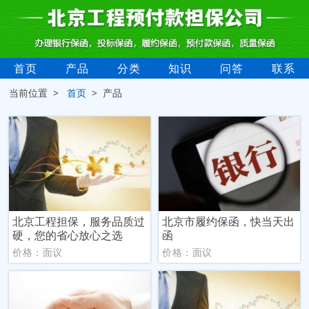
首页
产品
分类
知识
问答
联系
当前位置 >
首页
> 产品
北京工程担保，服务品质过
北京市履约保函，快当天出
硬，您的省心放心之选
函
价格：面议
价格：面议