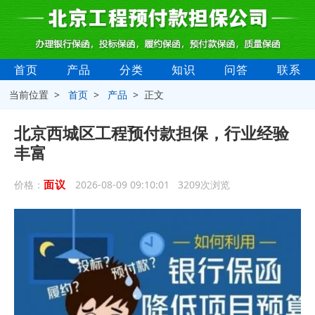
首页
产品
分类
知识
问答
联系
当前位置 >
首页
>
产品
> 正文
北京西城区工程预付款担保，行业经验
丰富
面议
价格：
2026-08-09 09:10:01 3209次浏览