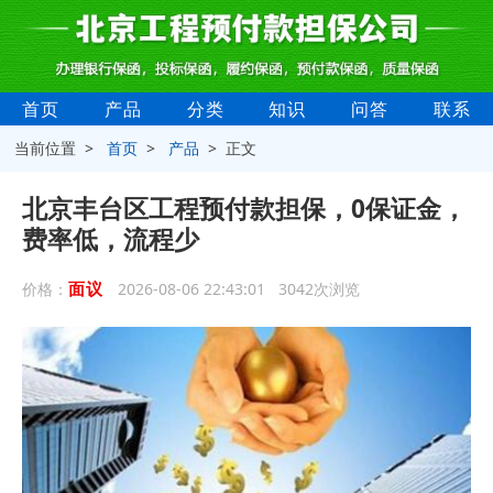
首页
产品
分类
知识
问答
联系
当前位置 >
首页
>
产品
> 正文
北京丰台区工程预付款担保，0保证金，
费率低，流程少
面议
价格：
2026-08-06 22:43:01 3042次浏览